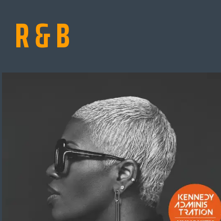
R & B