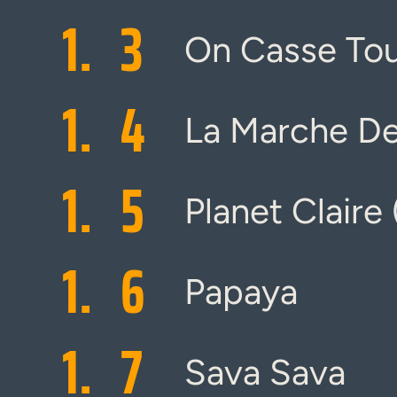
1.
3
On Casse To
1.
4
La Marche D
1.
5
Planet Claire
1.
6
Papaya
1.
7
Sava Sava