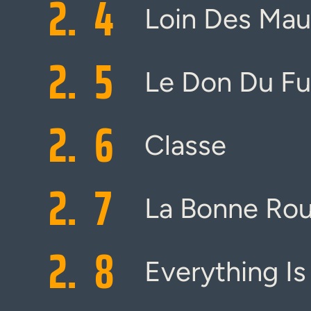
2.
4
Loin Des Ma
2.
5
Le Don Du Fu
2.
6
Classe
2.
7
La Bonne Ro
2.
8
Everything Is