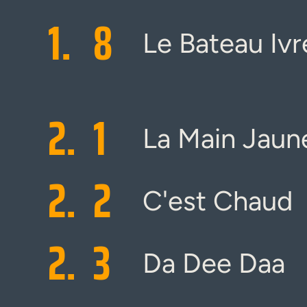
1.
8
Le Bateau Ivr
2.
1
La Main Jaun
2.
2
C'est Chaud
2.
3
Da Dee Daa