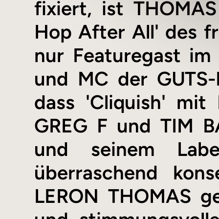
fixiert, ist THOMA
Hop After All' des f
nur Featuregast im
und MC der GUTS-Li
dass 'Cliquish' mi
GREG F und TIM B
und seinem Label
überraschend kons
LERON THOMAS gelin