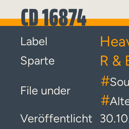
CD 16874
Hea
Label
R & 
Sparte
#
Sou
File under
#
Alt
Veröffentlicht
30.10