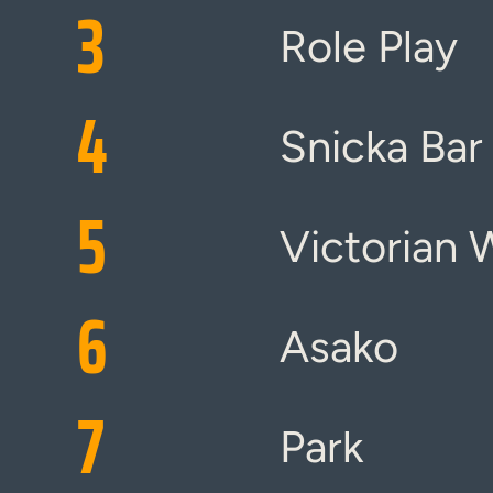
3
Role Play
4
Snicka Bar
5
Victorian 
6
Asako
7
Park