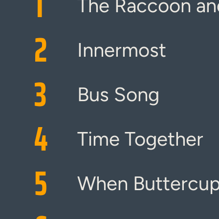
1
The Raccoon an
2
Innermost
3
Bus Song
4
Time Together
5
When Buttercu