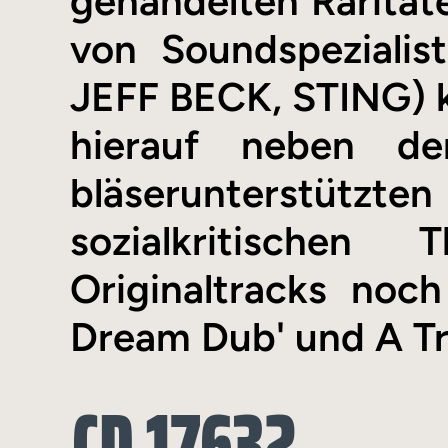
gehandelten Raritä
von Soundspeziali
JEFF BECK, STING) k
hierauf neben den
bläserunterstützt
sozialkritische
Originaltracks no
Dream Dub' und A T
CD 17632