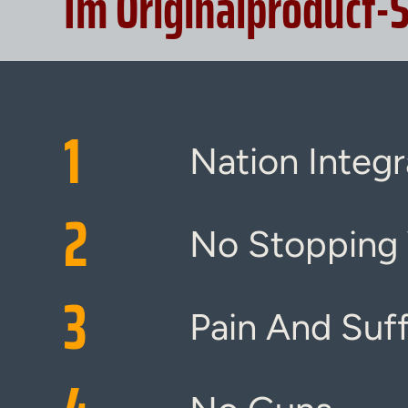
Im Originalproduct-
1
Nation Integr
2
No Stopping
3
Pain And Suf