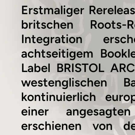
Erstmaliger Rerelea
britschen Roots-
Integration ers
achtseitigem Bookl
Label BRISTOL ARCH
westenglischen B
kontinuierlich eu
einer angesagten
erschienen von d