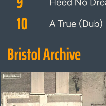
9
Heed No Dre
10
A True (Dub)
Bristol Archive