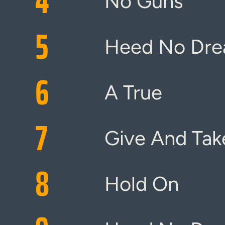
4
No Guns
5
Heed No Dr
6
A True
7
Give And Tak
8
Hold On