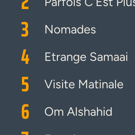
2
Parfois C'Est Plu
3
Nomades
4
Etrange Samaai
5
Visite Matinale
6
Om Alshahid