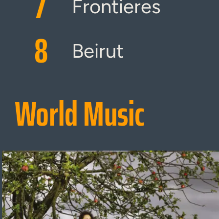
7
Frontieres
8
Beirut
World Music