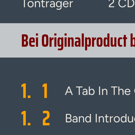
Tonträger
2 CD
Bei Originalproduct 
1.
1
A Tab In The
1.
2
Band Introdu