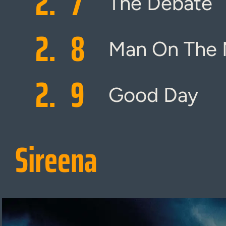
2.
7
The Debate
2.
8
Man On The
2.
9
Good Day
Sireena