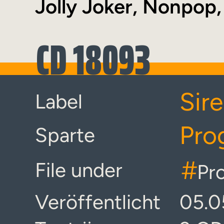
Jolly Joker, Nonpop,
CD 18093
Sir
Label
Pro
Sparte
#
File under
Pr
Veröffentlicht
05.0