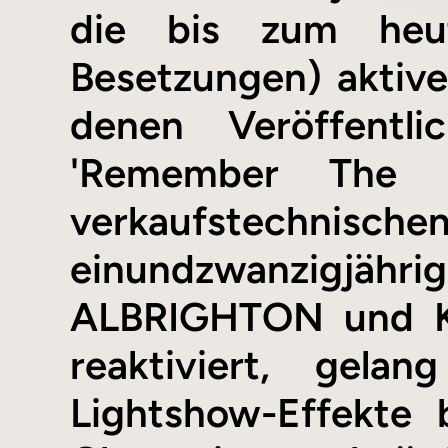
die bis zum heut
Besetzungen) aktiv
denen Veröffentl
'Remember The F
verkaufstechnisc
einundzwanzigjä
ALBRIGHTON und K
reaktiviert, gel
Lightshow-Effekte