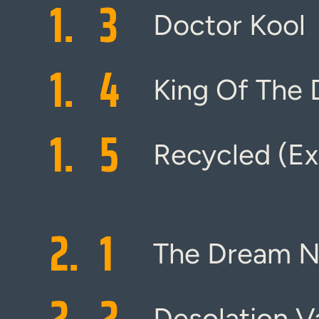
1.
3
Doctor Kool
1.
4
King Of The
1.
5
Recycled (Ex
2.
1
The Dream Ne
2.
2
Desolation V