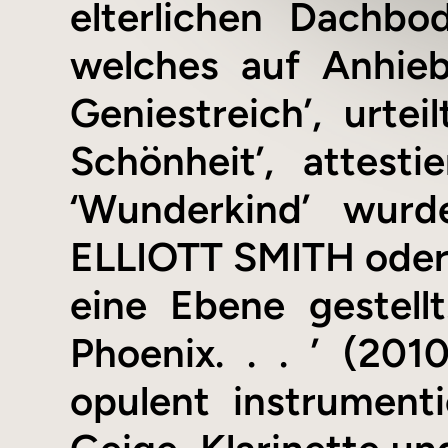
elterlichen Dachbo
welches auf Anhieb
Geniestreich’, urte
Schönheit’, attest
‘Wunderkind’ wur
ELLIOTT SMITH ode
eine Ebene gestell
Phoenix. . . ’ (20
opulent instrument