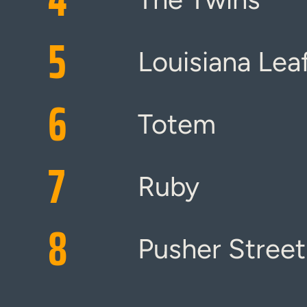
5
Louisiana Lea
6
Totem
7
Ruby
8
Pusher Street