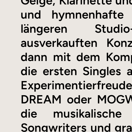
Geige, Klarinette u
und hymnenhafte 
längeren Studi
ausverkauften Ko
dann mit dem Komp
die ersten Singles
Experimentierfre
DREAM oder MOGWAI,
die musikalische
Songwriters und gra