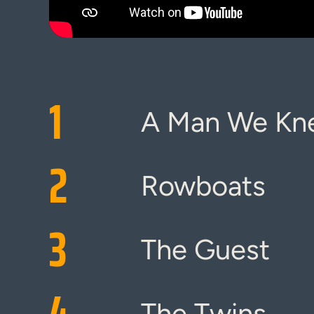
1
A Man We Kn
2
Rowboats
3
The Guest
4
The Twins