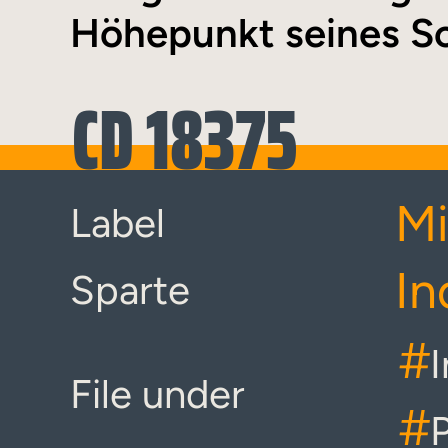
Höhepunkt seines Sc
CD 18375
Mi
Label
In
Sparte
#
File under
#