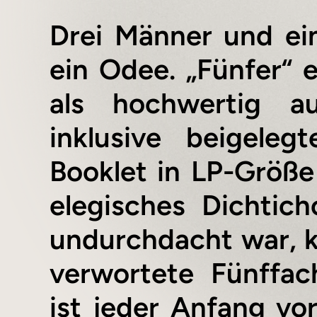
Drei Männer und ein 
ein Odee. „Fünfer“ e
als hochwertig a
inklusive beigele
Booklet in LP-Grö
elegisches Dichtich
undurchdacht war, 
verwortete Fünffa
ist jeder Anfang vo