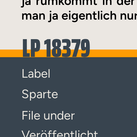
ja rumkommt in der
man ja eigentlich nu
LP 18379
Label
Sparte
File under
Veröffentlicht