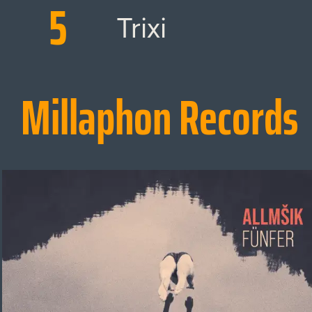
5
Trixi
Millaphon Records