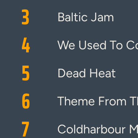
3
Baltic Jam
4
We Used To C
5
Dead Heat
6
Theme From T
7
Coldharbour 