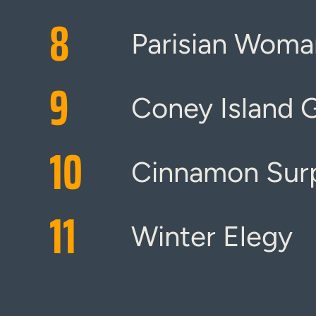
8
Parisian Woma
9
Coney Island 
10
Cinnamon Surp
11
Winter Elegy