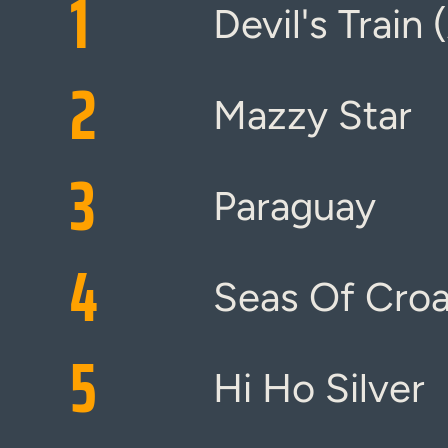
1
Devil's Train 
2
Mazzy Star
3
Paraguay
4
Seas Of Croa
5
Hi Ho Silver