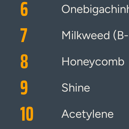
6
Onebigachin
7
Milkweed (B-
8
Honeycomb
9
Shine
10
Acetylene