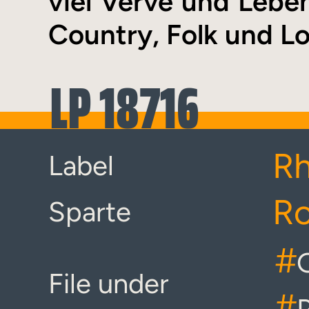
viel Verve und Lebe
Country, Folk und Lo
LP 18716
R
Label
Ro
Sparte
#
File under
#