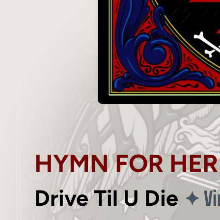
HYMN FOR HER
Vi
✦
Drive Til U Die