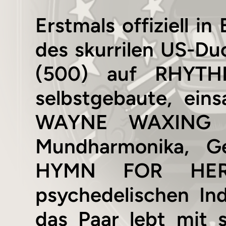
Erstmals offiziell in
des skurrilen US-Duo
(500) auf RHYTH
selbstgebaute, eins
WAYNE WAXING (Sc
Mundharmonika, G
HYMN FOR HER 
psychedelischen In
das Paar lebt mit 