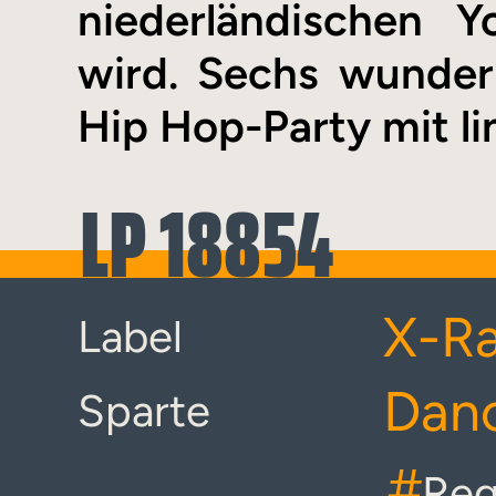
niederländischen 
wird. Sechs wunder
Hip Hop-Party mit l
LP 18854
X-Ra
Label
Danc
Sparte
#
Re