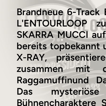
Brandneue 6-Track 
L'ENTOURLOOP zus
SKARRA MUCCI auf 
bereits topbekannt u
X-RAY, präsentie
zusammen mit 
Raggamuffinund D
Das mysteriös
Bühnencharaktere