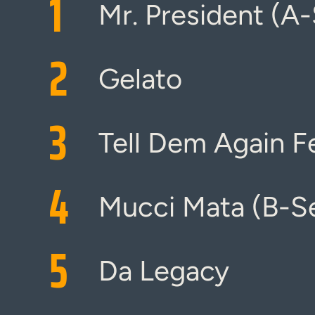
1
Mr. President (A-
2
Gelato
3
Tell Dem Again F
4
Mucci Mata (B-Se
5
Da Legacy