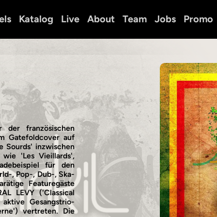
els
Katalog
Live
About
Team
Jobs
Promo
 der französischen
m Gatefoldcover auf
e Sourds' inzwischen
ie 'Les Vieillards',
adebeispiel für den
d-, Pop-, Dub-, Ska-
arätige Featuregäste
AL LEVY ('Classical
 aktive Gesangstrio-
e') vertreten. Die