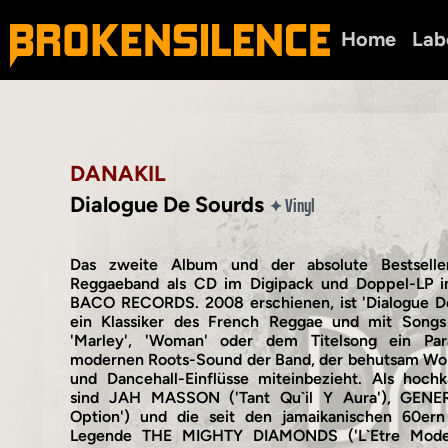
Home
Lab
DANAKIL
Dialogue De Sourds
Vinyl
✦
Das zweite Album und der absolute Bestseller
Reggaeband als CD im Digipack und Doppel-LP i
BACO RECORDS. 2008 erschienen, ist 'Dialogue D
ein Klassiker des French Reggae und mit Songs w
'Marley', 'Woman' oder dem Titelsong ein Par
modernen Roots-Sound der Band, der behutsam Worl
und Dancehall-Einflüsse miteinbezieht. Als hochk
sind JAH MASSON ('Tant Qu`il Y Aura'), GENER
Option') und die seit den jamaikanischen 60ern
Legende THE MIGHTY DIAMONDS ('L`Etre Modern