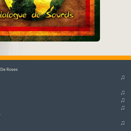
♬
Alle Tracks abspielen
 De Roses
♫
♫
♫
♫
y
♫