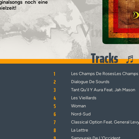
ginalsongs noch eine
ielzeit!
Vinyl
Tracks
1
Les Champs De RosesLes Champs
2
Dialogue De Sourds
3
Tant Qu'il Y Aura Feat. Jah Mason
4
Les Vieillards
5
Woman
6
Nord-Sud
7
Classical Option Feat. General Lev
8
La Lettre
9
Samourais De L'Occident