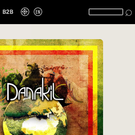
⌕
❉
EN
B2B