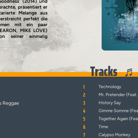
'Goodness' (2014) und
rachte, präsentiert er
tarierte Melange aus
rstreicht perfekt die
ammen mit ein paar
FEARON, MIKE LOVE)
on seiner einmalig
Tracks
1
Technology
2
Mr. Pretender (Feat
3
s Reggae
History Say
4
Gimme Somme (Fea
5
Together Again (F
6
Time
7
Calypso Monkey