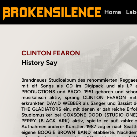
Home
Lab
CLINTON FEARON
History Say
Brandneues Studioalbum des renommierten Reggaes
mit elf Songs als CD im Digipack und als L
PRODUCTIONS und BACO. 1951 geboren und schon 
musikalisch aktiv, sprang CLINTON FEARON mit
erkrankten DAVID WEBBER als Sänger und Bassist d
THE GLADIATORS ein, mit denen er zahlreiche Erfol
Studiomusiker bei COXSONE DODD (STUDIO ONE)
PERRY (BLACK ARK) aktiv, spielte er auf zahlreic
Aufnahmen anderer Künstler. 1987 zog er nach Seattl
eigene BOOGIE BROWN BAND etablierte. Nachdem d