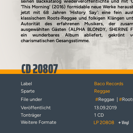
seinen Backkatalog wiederveröffentlichte und mit 
'This Morning' (2016) formidable neue Werke herausb
jetzt mit 68 Jahren 'History Say': eine fein aus
klassischem Roots-Reggae und folkigen Klängen unte
Autorität des erfahrenen Musikers, der zus
ausgewählten Gästen (ALPHA BLONDY, SHERINE 
ein wunderbares Album abliefert, gekrönt v
charismatischen Gesangsstimme.
CD 20807
Label
Baco Records
Sparte
Reggae
File under
#
Reggae
|
#
Root
Veröffentlicht
13.09.2019
Tonträger
1 CD
Vinyl
Weitere Formate
LP 20808
✦