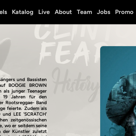
els
Katalog
Live
About
Team
Jobs
Promo
ängers und Bassisten
P auf BOOGIE BROWN
als junger Teenager
 19 Jahren für den
er Rootsreggae- Band
ge feierte. Zudem als
 und LEE 'SCRATCH'
hen zeitgenössischen
e, wo er seitdem seine
er Künstler zuletzt