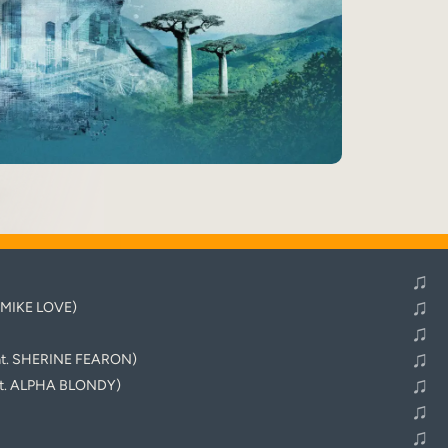
♬
Alle Tracks abspielen
♫
♫
. MIKE LOVE)
♫
♫
t. SHERINE FEARON)
♫
eat. ALPHA BLONDY)
♫
♫