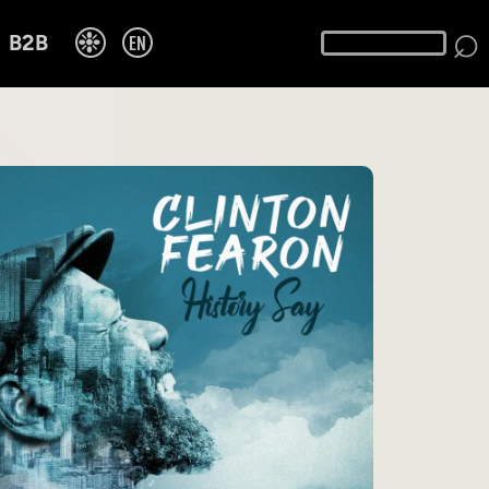
⌕
❉
EN
B2B