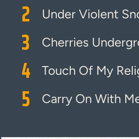
2
Under Violent S
3
Cherries Underg
4
Touch Of My Reli
5
Carry On With M