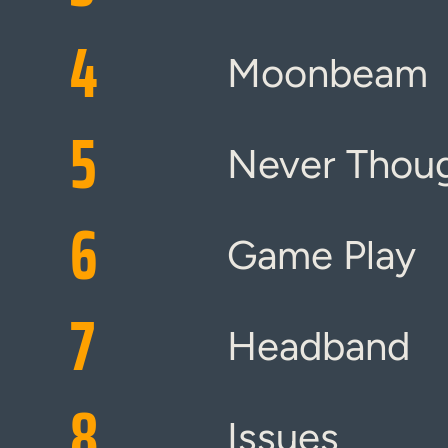
4
Moonbeam
5
Never Thou
6
Game Play
7
Headband
8
Issues