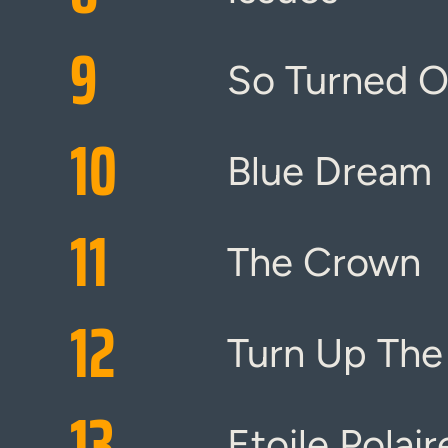
9
So Turned 
10
Blue Dream
11
The Crown
12
Turn Up The
13
Etoile Polair