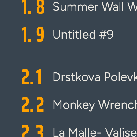
1.
8
Summer Wall W
1.
9
Untitled #9
2.
1
Drstkova Polev
2.
2
Monkey Wrenc
2.
3
La Malle- Valis