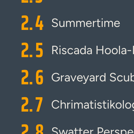
2.
4
Summertime
2.
5
Riscada Hoola-
2.
6
Graveyard Scu
2.
7
Chrimatistikolo
2.
8
Swatter Perspe