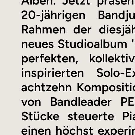
Alben. Jetzt präsen
20-jährigen Bandj
Rahmen der diesjä
neues Studioalbum '
perfekten, kollek
inspirierten Solo
achtzehn Kompositi
von Bandleader P
Stücke steuerte P
einen höchst experi