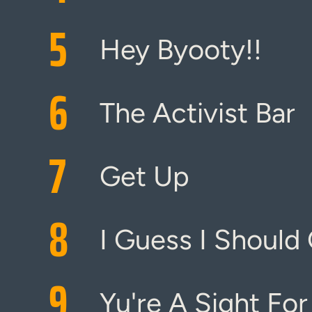
5
Hey Byooty!!
6
The Activist Bar
7
Get Up
8
I Guess I Should
9
Yu're A Sight Fo