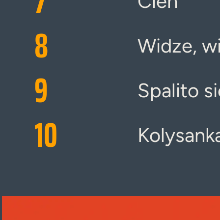
7
Cien
8
Widze, w
9
Spalito s
10
Kolysank