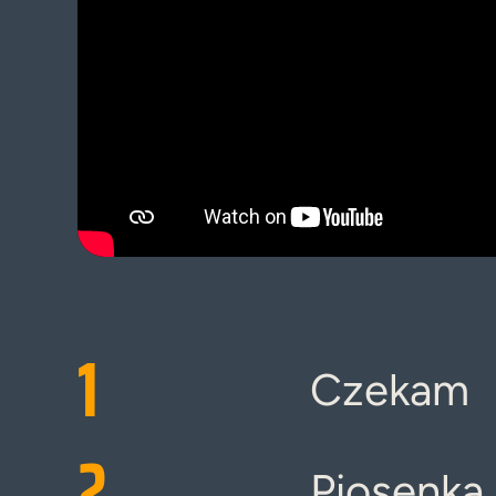
1
Czekam
2
Piosenka