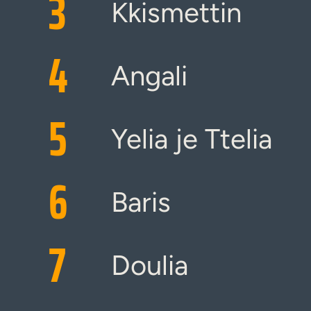
3
Kkismettin
4
Angali
5
Yelia je Ttelia
6
Baris
7
Doulia