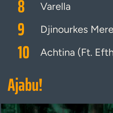
8
Varella
9
Djinourkes Mer
10
Achtina (Ft. Eft
Ajabu!