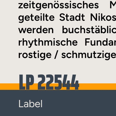
zeitgenössisches 
geteilte Stadt Niko
werden buchstäbli
rhythmische Funda
rostige / schmutzige
LP 22544
Label