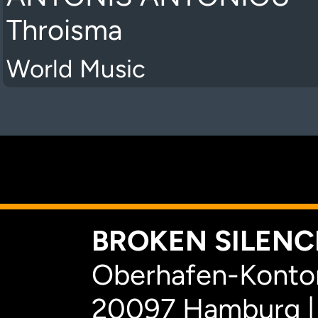
Throisma
World Music
K
BROKEN SILENCE
Oberhafen-Kontor
20097 Hamburg |