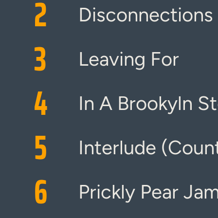
2
Disconnections
3
Leaving For
4
In A Brookyln S
5
Interlude (Coun
6
Prickly Pear Ja