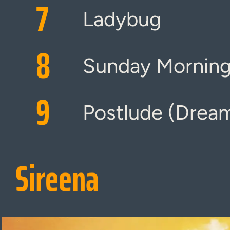
7
Ladybug
8
Sunday Morning
9
Postlude (Drea
Sireena