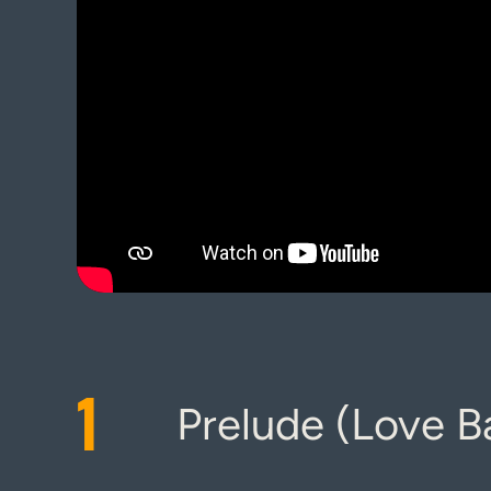
1
Prelude (Love B