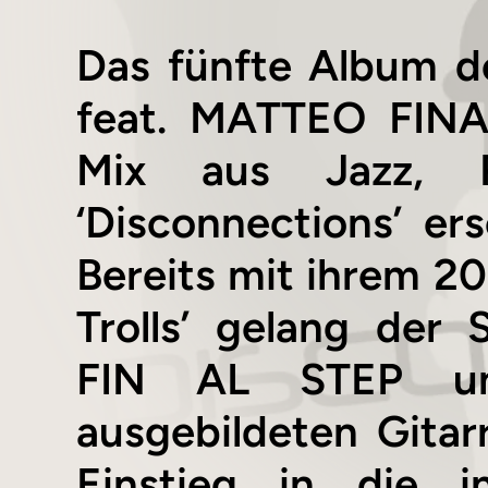
Das fünfte Album d
feat. MATTEO FINAL
Mix aus Jazz, R
‘Disconnections’ e
Bereits mit ihrem 2
Trolls’ gelang der
FIN AL STEP unt
ausgebildeten Gita
Einstieg in die i