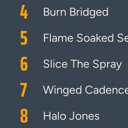
4
Burn Bridged
5
Flame Soaked Se
6
Slice The Spray
7
Winged Cadenc
8
Halo Jones