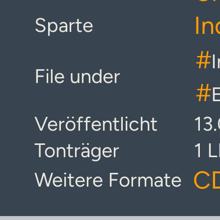
In
Sparte
#
I
File under
#
Veröffentlicht
13
Tonträger
1 
C
Weitere Formate