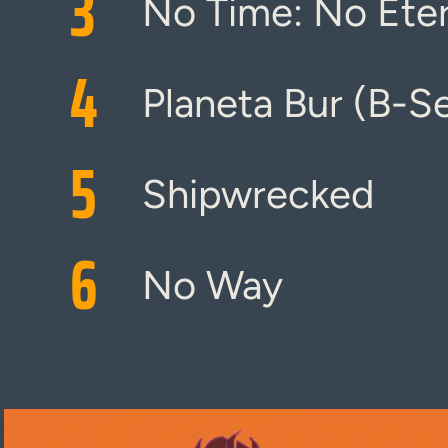
3
No Time: No Eter
4
Planeta Bur (B-Se
5
Shipwrecked
6
No Way