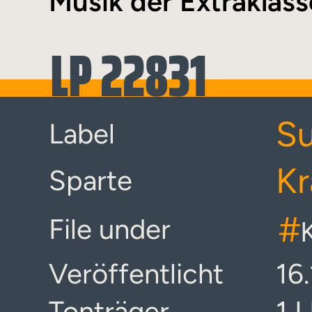
Musik der Extraklass
LP 22831
Su
Label
Kr
Sparte
#
File under
Veröffentlicht
16
Tonträger
1 