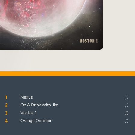
♬
Alle Tracks abspielen
♫
1
Nexus
♫
2
On A Drink With Jim
♫
3
Vostok 1
♫
4
Orange October