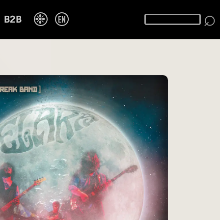
⌕
❉
EN
B2B