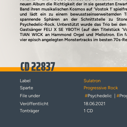
neuen Album die Richtigkeit der in sie gesetzten Erwar
Band ihren musikalischen Kosmos auf ‘Vostok 1’ spielfre
und lädt ein zu einem bewusstseinserweiternden Tr
spannende Sphären an der Schnittstelle zu Stone
Psychedelic-Rock. Unterstützt wurde das Trio bei de
Gastsänger FELI X SE YBOTH (auf den Titelstück ‘V
TIAN WICK an Hammond Orgel und Mellotron. Ein fa
vier episch angelegten Monstertracks im besten 70s-R
CD 22837
Label
Sulatron
Sparte
Progressive Rock
File under
#
Psychedelic
|
#
Pro
Veröffentlicht
18.06.2021
Tonträger
1 CD