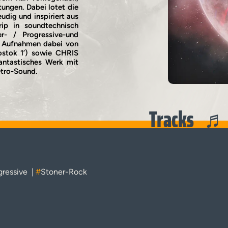
tungen. Dabei lotet die
udig und inspiriert aus
ip in soundtechnisch
r- / Progressive-und
n Aufnahmen dabei von
ostok 1’) sowie CHRIS
ntastisches Werk mit
etro-Sound.
Tracks
gressive
|
#
Stoner-Rock