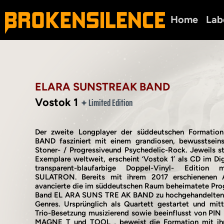
Home
Lab
ELARA SUNSTREAK BAND
Vostok 1
Limited Edition
✦
Der zweite Longplayer der süddeutschen Format
BAND fasziniert mit einem grandiosen, bewusstsein
Stoner- / Progressiveund Psychedelic-Rock. Jeweils st
Exemplare weltweit, erscheint ‘Vostok 1’ als CD im Dig
transparent-blaufarbige Doppel-Vinyl- Edition
SULATRON. Bereits mit ihrem 2017 erschienenen A
avancierte die im süddeutschen Raum beheimatete Prog
Band EL ARA SUNS TRE AK BAND zu hochgehandelten 
Genres. Ursprünglich als Quartett gestartet und mit
Trio-Besetzung musizierend sowie beeinflusst von P
MAGNE T und TOOL , beweist die Formation mit ihr