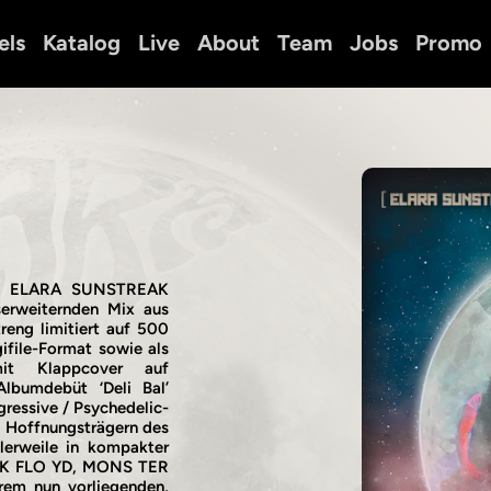
els
Katalog
Live
About
Team
Jobs
Promo
ion ELARA SUNSTREAK
serweiternden Mix aus
reng limitiert auf 500
ifile-Format sowie als
 mit Klappcover auf
lbumdebüt ‘Deli Bal’
ressive / Psychedelic-
Hoffnungsträgern des
tlerweile in kompakter
IN K FLO YD, MONS TER
em nun vorliegenden,