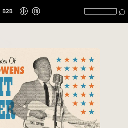
⌕
❉
EN
B2B