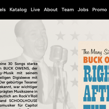
els
Katalog
Live
About
Team
Jobs
Promo
ine 30 Songs starke
ten BUCK OWENS, der
ly-Musik mit seinem
iligen Digisleeve mit
er gebürtige Texaner
kannt, war wichtiger
eprägten Musikszene in
eutlich am Rock’n’Roll
e Band SCHOOLHOUSE
omusiker für Capitol