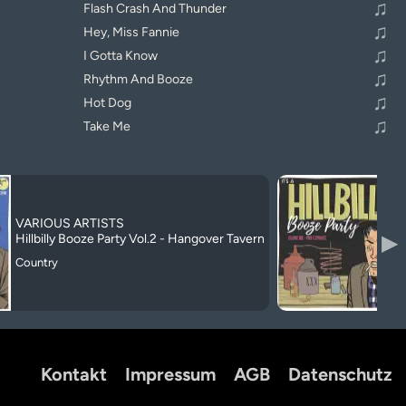
♫
Flash Crash And Thunder
♫
Hey, Miss Fannie
♫
I Gotta Know
♫
Rhythm And Booze
♫
Hot Dog
♫
Take Me
VARIOUS ARTISTS
▶
Hillbilly Booze Party Vol.2 - Hangover Tavern
Country
Kontakt
Impressum
AGB
Datenschutz