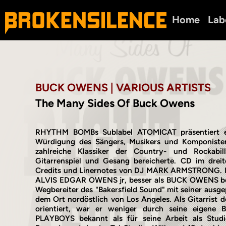
Home
Lab
BUCK OWENS | VARIOUS ARTISTS
The Many Sides Of Buck Owens
RHYTHM BOMBs Sublabel ATOMICAT präsentiert e
Würdigung des Sängers, Musikers und Komponis
zahlreiche Klassiker der Country- und Rockabil
Gitarrenspiel und Gesang bereicherte. CD im dreite
Credits und Linernotes von DJ MARK ARMSTRONG. D
ALVIS EDGAR OWENS jr, besser als BUCK OWENS be
Wegbereiter des "Bakersfield Sound" mit seiner ausg
dem Ort nordöstlich von Los Angeles. Als Gitarrist d
orientiert, war er weniger durch seine eigen
PLAYBOYS bekannt als für seine Arbeit als Studi