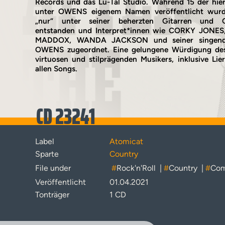
Records und das Lu-Tal Studio. Während 15 der hie
unter OWENS eigenem Namen veröffentlicht wurde
„nur“ unter seiner beherzten Gitarren und Ge
entstanden und Interpret*innen wie CORKY JONE
MADDOX, WANDA JACKSON und seiner singend
OWENS zugeordnet. Eine gelungene Würdigung des ä
virtuosen und stilprägenden Musikers, inklusive Lie
allen Songs.
CD 23241
Label
Atomicat
Sparte
Country
File under
#
Rock'n'Roll
|
#
Country
|
#
Com
Veröffentlicht
01.04.2021
Tonträger
1 CD