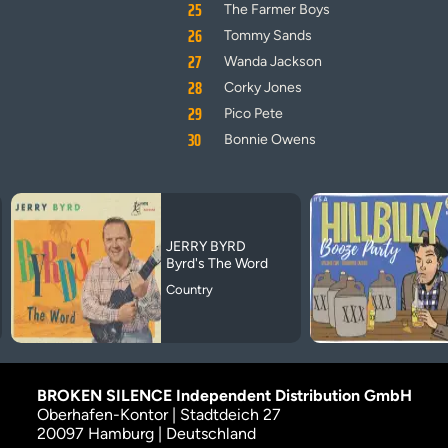
25
The Farmer Boys
26
Tommy Sands
27
Wanda Jackson
28
Corky Jones
29
Pico Pete
30
Bonnie Owens
JERRY BYRD
Byrd's The Word
Country
BROKEN SILENCE Independent Distribution GmbH
Oberhafen-Kontor | Stadtdeich 27
20097 Hamburg | Deutschland