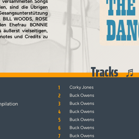
r versammelten Songs
n, sind die Übrigen
sangsunterstützung
S, BILL WOODS, ROSE
en Ehefrau BONNIE
ußerst vielseitigen,
rnotes und Credits zu
Tracks
1
Corky Jones
2
Buck Owens
3
pilation
Buck Owens
4
Buck Owens
5
Buck Owens
6
Buck Owens
7
Buck Owens