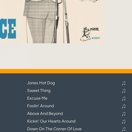
♬
Alle Tracks abspielen
♫
Jones Hot Dog
♫
Sweet Thing
♫
Excuse Me
♫
Foolin' Around
♫
Above And Beyond
♫
Kickin' Our Hearts Around
♫
Down On The Corner Of Love