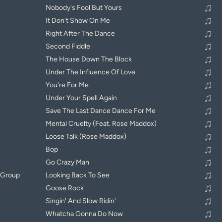
♫
Nobody's Fool But Yours
♫
It Don't Show On Me
♫
Right After The Dance
♫
Second Fiddle
♫
The House Down The Block
♫
Under The Influence Of Love
♫
You're For Me
♫
Under Your Spell Again
♫
Save The Last Dance Dance For Me
♫
Mental Cruelty (Feat. Rose Maddox)
♫
Loose Talk (Rose Maddox)
♫
Bop
♫
Go Crazy Man
♫
 Group
Looking Back To See
♫
Goose Rock
♫
Singin' And Slow Ridin'
♫
Whatcha Gonna Do Now