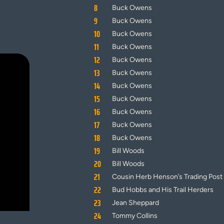
8
Buck Owens
9
Buck Owens
10
Buck Owens
11
Buck Owens
12
Buck Owens
13
Buck Owens
14
Buck Owens
15
Buck Owens
16
Buck Owens
17
Buck Owens
18
Buck Owens
19
Bill Woods
20
Bill Woods
21
Cousin Herb Henson’s Trading Post
22
Bud Hobbs and His Trail Herders
23
Jean Sheppard
24
Tommy Collins