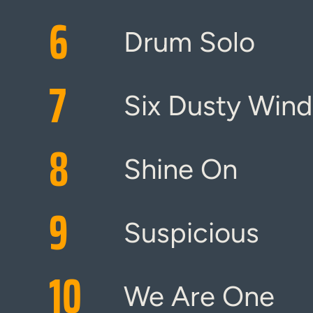
6
Drum Solo
7
Six Dusty Wind
8
Shine On
9
Suspicious
10
We Are One