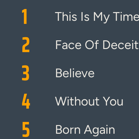
1
This Is My Tim
2
Face Of Deceit
3
Believe
4
Without You
5
Born Again