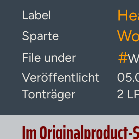
He
Label
Wor
Sparte
#
File under
W
Veröffentlicht
05.
Tonträger
2 L
Im Originalproduct-