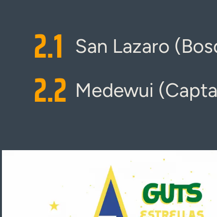
2.
1
San Lazaro (Bos
2.
2
Medewui (Captai