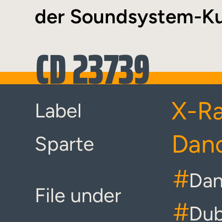
der Soundsystem-Ku
CD 23739
X-Ra
Label
Danc
Sparte
#
Dan
File under
#
Dub