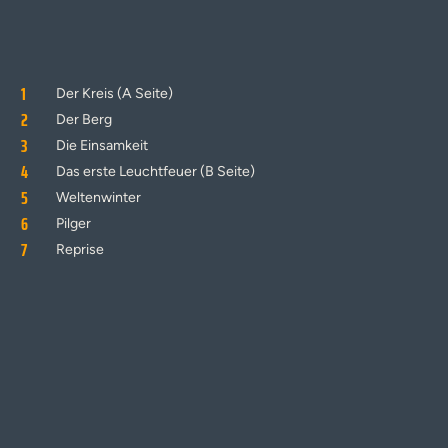
1
Der Kreis (A Seite)
2
Der Berg
3
Die Einsamkeit
4
Das erste Leuchtfeuer (B Seite)
5
Weltenwinter
6
Pilger
7
Reprise