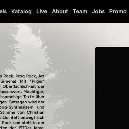
els
Katalog
Live
About
Team
Jobs
Promo
s Rock, Prog Rock, Art
ireena! Mit "Pilger"
 Oberflächlichkeit der
 beschwört. Mächtiger,
chsprachige Texte über
ngen. Getragen wird der
g-Synthesizern und
 Stimme von Christian
e Quintett bewegt sich
d Rock und steht in der
fen der 1970er-Jahre.