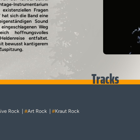
ntage-Instrumentarium
existenziellen Fragen
" hat sich die Band eine
eigenständigen Sound
Vinyl
en eingeschlagenen Weg
eich hoffnungsvolles
ldenreise entfaltet.
it bewusst kantigerem
Zuspitzung.
Tracks
sive Rock
|
#
Art Rock
|
#
Kraut Rock