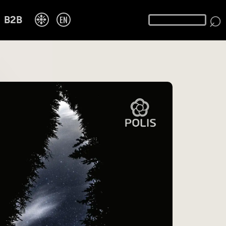
⌕
❉
EN
B2B