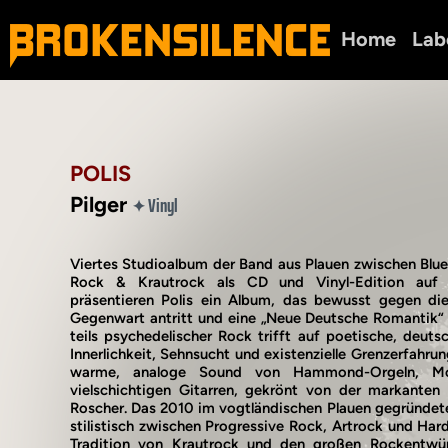
Home
Lab
POLIS
Pilger
Vinyl
✦
Viertes Studioalbum der Band aus Plauen zwischen Blue
Rock & Krautrock als CD und Vinyl-Edition auf S
präsentieren Polis ein Album, das bewusst gegen die
Gegenwart antritt und eine „Neue Deutsche Romantik“
teils psychedelischer Rock trifft auf poetische, deuts
Innerlichkeit, Sehnsucht und existenzielle Grenzerfahru
warme, analoge Sound von Hammond-Orgeln, Moo
vielschichtigen Gitarren, gekrönt von der markanten
Roscher. Das 2010 im vogtländischen Plauen gegründet
stilistisch zwischen Progressive Rock, Artrock und Har
Tradition von Krautrock und den großen Rockentwür