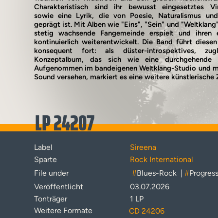
Charakteristisch sind ihr bewusst eingesetztes Vi
sowie eine Lyrik, die von Poesie, Naturalismus und 
geprägt ist. Mit Alben wie "Eins", "Sein" und "Weltklang
stetig wachsende Fangemeinde erspielt und ihren 
kontinuierlich weiterentwickelt. Die Band führt dies
konsequent fort: als düster-introspektives, zugl
Konzeptalbum, das sich wie eine durchgehende He
Aufgenommen im bandeigenen Weltklang-Studio und m
Sound versehen, markiert es eine weitere künstlerische 
LP 24207
Label
Sireena
Sparte
Rock International
File under
#
Blues-Rock
|
#
Progres
Veröffentlicht
03.07.2026
Tonträger
1 LP
Weitere Formate
CD 24206