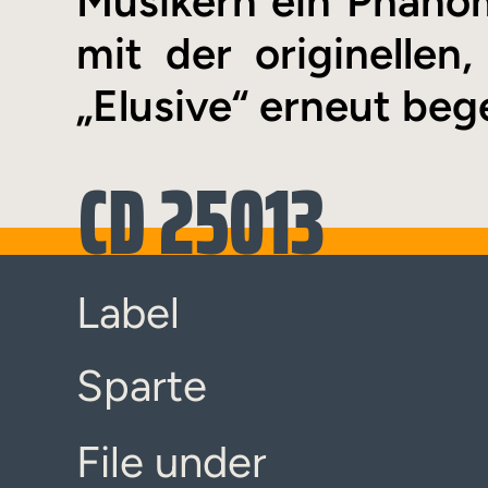
Musikern ein Phäno
mit der originellen,
„Elusive“ erneut bege
CD 25013
Label
Sparte
File under