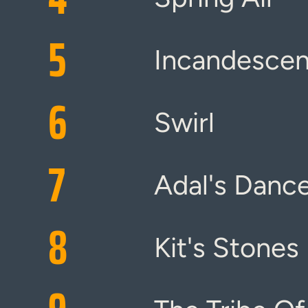
5
Incandesce
6
Swirl
7
Adal's Danc
8
Kit's Stones