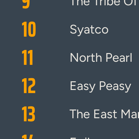
9
The Tribe O
10
Syatco
11
North Pearl
12
Easy Peasy
13
The East Ma