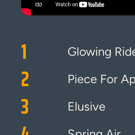
1
Glowing Rid
2
Piece For A
3
Elusive
4
Spring Air