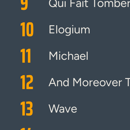
9
Qui Fait Tombe
10
Elogium
11
Michael
12
And Moreover T
13
Wave