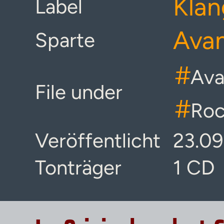
Klan
Label
Ava
Sparte
#
Ava
File under
#
Roc
Veröffentlicht
23.09
Tonträger
1 CD