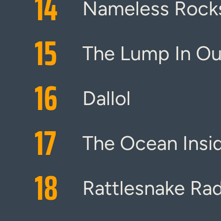
14
Nameless Rock
15
The Lump In Ou
16
Dallol
17
The Ocean Insi
18
Rattlesnake Rad