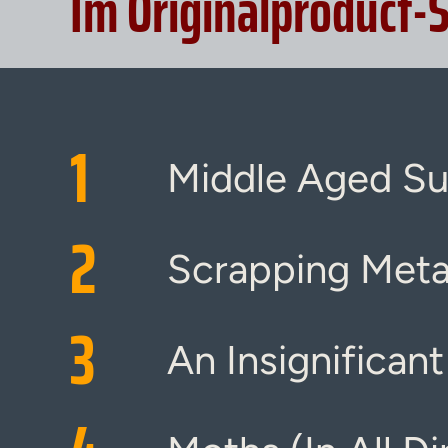
Im Originalproduct-
1
Middle Aged S
2
Scrapping Metal
3
An Insignificant