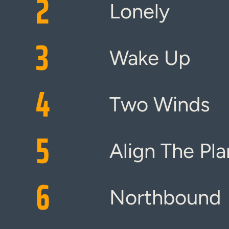
2
Lonely
3
Wake Up
4
Two Winds
5
Align The Pla
6
Northbound