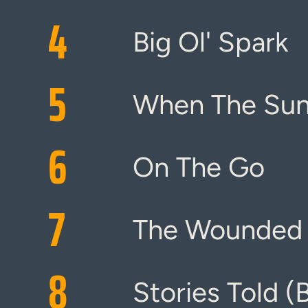
4
Big Ol' Spark
5
When The Su
6
On The Go
7
The Wounded
8
Stories Told (