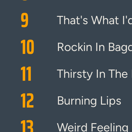
9
That's What I'
10
Rockin In Bag
11
Thirsty In The
12
Burning Lips
13
Weird Feeling