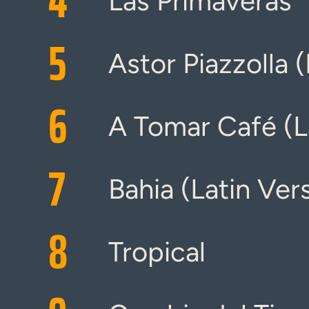
4
Las Primaveras
5
Astor Piazzolla 
6
A Tomar Café (La
7
Bahia (Latin Ver
8
Tropical