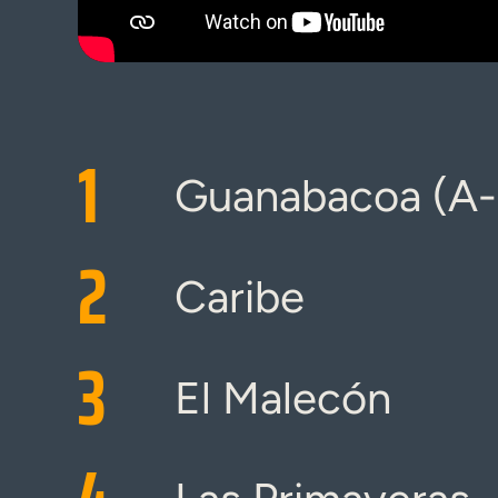
1
Guanabacoa (A-
2
Caribe
3
El Malecón