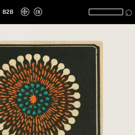
⌕
❉
EN
B2B