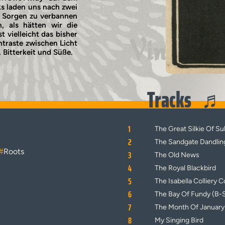
s laden uns nach zwei
e Sorgen zu verbannen
 als hätten wir die
 vielleicht das bisher
Vinyl
traste zwischen Licht
 Bitterkeit und Süße.
Tracks
1
The Great Silkie Of Su
2
The Sandgate Dandlin
#
Roots
3
The Old News
4
The Royal Blackbird
5
The Isabella Colliery
6
The Bay Of Fundy (B-S
7
The Month Of January 
8
My Singing Bird