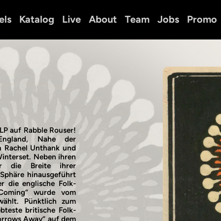
els
Katalog
Live
About
Team
Jobs
Promo
LP auf Rabble Rouser!
(England, Nahe der
n Rachel Unthank und
interset. Neben ihren
r die Breite ihrer
-Sphäre hinausgeführt
r die englische Folk-
r Coming“ wurde vom
ählt. Pünktlich zum
bteste britische Folk-
Sorrows Away“ auf dem