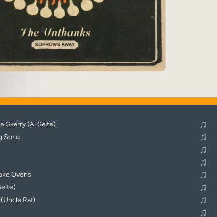
♬
Alle Tracks abspielen
♫
le Skerry (A-Seite)
♫
g Song
♫
♫
♫
 Coke Ovens
♫
eite)
♫
(Uncle Rat)
♫