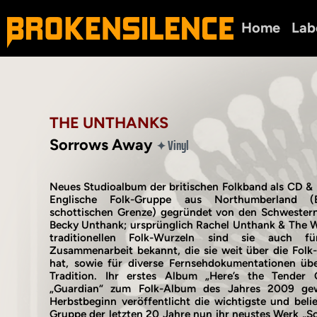
Home
Lab
THE UNTHANKS
Sorrows Away
Vinyl
✦
Neues Studioalbum der britischen Folkband als CD & 
Englische Folk-Gruppe aus Northumberland 
schottischen Grenze) gegründet von den Schwester
Becky Unthank; ursprünglich Rachel Unthank & The W
traditionellen Folk-Wurzeln sind sie auch fü
Zusammenarbeit bekannt, die sie weit über die Folk
hat, sowie für diverse Fernsehdokumentationen übe
Tradition. Ihr erstes Album „Here’s the Tende
„Guardian“ zum Folk-Album des Jahres 2009 gew
Herbstbeginn veröffentlicht die wichtigste und belie
Gruppe der letzten 20 Jahre nun ihr neustes Werk „