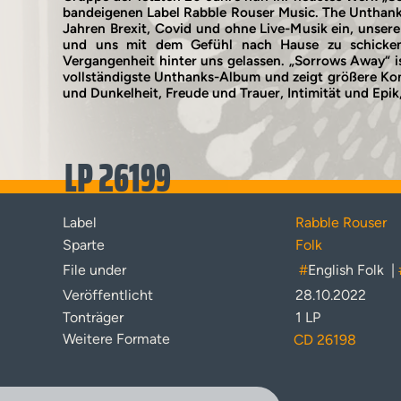
bandeigenen Label Rabble Rouser Music. The Unthank
Jahren Brexit, Covid und ohne Live-Musik ein, unser
und uns mit dem Gefühl nach Hause zu schicken,
Vergangenheit hinter uns gelassen. „Sorrows Away“ ist
vollständigste Unthanks-Album und zeigt größere Kon
und Dunkelheit, Freude und Trauer, Intimität und Epik,
LP 26199
Label
Rabble Rouser
Sparte
Folk
File under
#
English Folk
|
Veröffentlicht
28.10.2022
Tonträger
1 LP
Weitere Formate
CD 26198