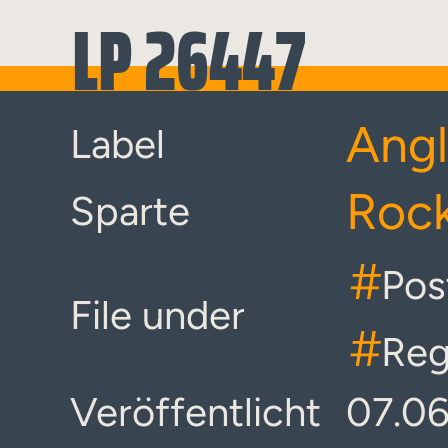
LP 26447
Angl
Label
Rock
Sparte
#
Pos
File under
#
Re
Veröffentlicht
07.0