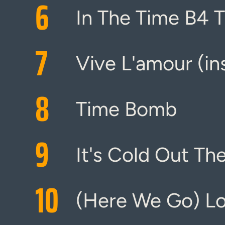
6
In The Time B4 
7
Vive L'amour (in
8
Time Bomb
9
It's Cold Out Th
10
(Here We Go) L