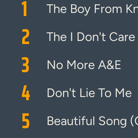
1
The Boy From Kn
2
The I Don't Car
3
No More A&E
4
Don't Lie To Me
5
Beautiful Song (