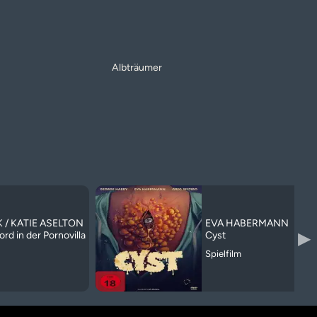
Albträumer
 / KATIE ASELTON
EVA HABERMANN
▶
rd in der Pornovilla
Cyst
Spielfilm