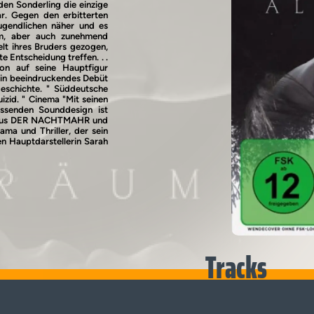
en Sonderling die einzige
ar. Gegen den erbitterten
gendlichen näher und es
sam, aber auch zunehmend
elt ihres Bruders gezogen,
rte Entscheidung treffen. . .
ion auf seine Hauptfigur
Ein beeindruckendes Debüt
geschichte. " Süddeutsche
izid. " Cinema "Mit seinen
assenden Sounddesign ist
 aus DER NACHTMAHR und
a und Thriller, der sein
en Hauptdarstellerin Sarah
Tracks