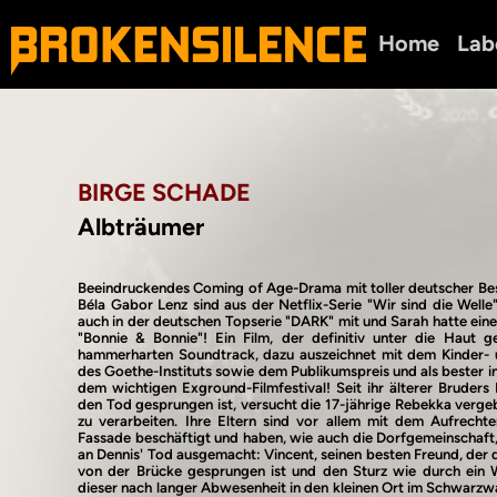
Home
Lab
BIRGE SCHADE
Albträumer
Beeindruckendes Coming of Age-Drama mit toller deutscher Be
Béla Gabor Lenz sind aus der Netflix-Serie "Wir sind die Welle"
auch in der deutschen Topserie "DARK" mit und Sarah hatte eine
"Bonnie & Bonnie"! Ein Film, der definitiv unter die Haut 
hammerharten Soundtrack, dazu auszeichnet mit dem Kinder- 
des Goethe-Instituts sowie dem Publikumspreis und als bester in
dem wichtigen Exground-Filmfestival! Seit ihr älterer Bruders
den Tod gesprungen ist, versucht die 17-jährige Rebekka vergebl
zu verarbeiten. Ihre Eltern sind vor allem mit dem Aufrechter
Fassade beschäftigt und haben, wie auch die Dorfgemeinschaft,
an Dennis' Tod ausgemacht: Vincent, seinen besten Freund, der
von der Brücke gesprungen ist und den Sturz wie durch ein 
dieser nach langer Abwesenheit in den kleinen Ort im Schwarzwa