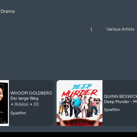
#
Drama
1
Various Artists
WHOOPI GOLDBERG
QUINN BESWICK
Der lange Weg
Deep Murder - Mo
✦
Mediabook
✦
DVD
Spielfilm
Spielfilm