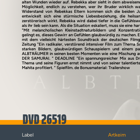
alten Wunden wieder auf. Rebekka aber sieht in dem abweisend
Möglichkeit, endlich zu verstehen, wer ihr Bruder wirklich w
Widerstand von Rebekkas Eltern kommen sich die beiden Ju
entwickelt sich eine stürmische Liebesbeziehung, die heil
zerstörerisch wirkt. Rebekka wird dabei tiefer in die Gefühlsw
als ihr lieb sein kann. Als die Situation eskaliert, muss sie eine ha
"Mit melancholischen Kleinstadtnaturbildern und Konzentrat
gelingt es, dieses Gewirr an Gefühlen glaubwürdig zu machen. 
mit dem vielleicht härtesten Soundtrack der deutschen Film
Zeitung "Ein radikaler, verstörend intensiver Film zum Thema Su
starken Bildern, glaubwürdigen Schauspielern und einem p
ALBTRÄUMER in seinen besten Momenten wie eine Mischung
DER SAMURAI. " DEADLINE "Ein spannungsreicher Mix aus Dram
Thema und seine Figuren ernst nimmt und von seiner talentiert
Mahita profitiert. " Spielfilm. de Bonusmaterial: Trailershow
DVD 26519
Label
Artkeim