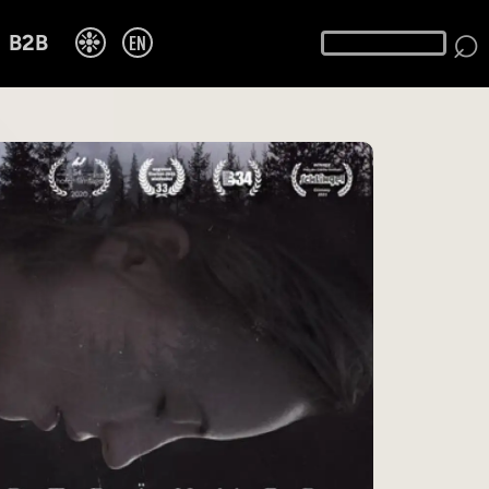
⌕
❉
EN
B2B