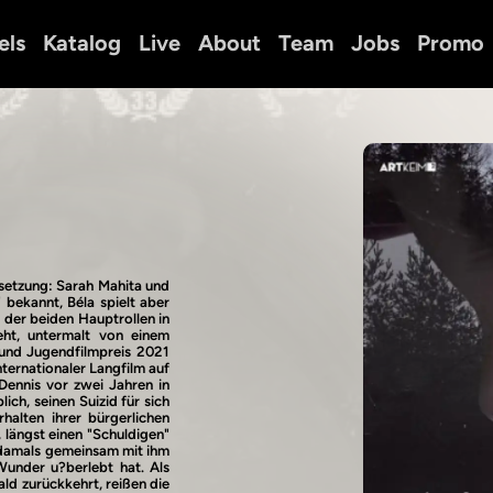
els
Katalog
Live
About
Team
Jobs
Promo
setzung: Sarah Mahita und
 bekannt, Béla spielt aber
 der beiden Hauptrollen in
geht, untermalt von einem
und Jugendfilmpreis 2021
ternationaler Langfilm auf
 Dennis vor zwei Jahren in
ich, seinen Suizid für sich
halten ihrer bürgerlichen
 längst einen "Schuldigen"
 damals gemeinsam mit ihm
Wunder u?berlebt hat. Als
ld zurückkehrt, reißen die