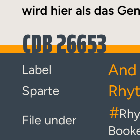
wird hier als das Gen
CDB 26653
And 
Label
Rhyt
Sparte
#
Rhy
File under
Book