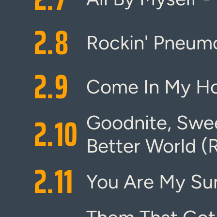
2.
8
Rockin' Pneum
2.
9
Come In My H
2.
10
Goodnite, Swee
Better World (
2.
11
You Are My Sun