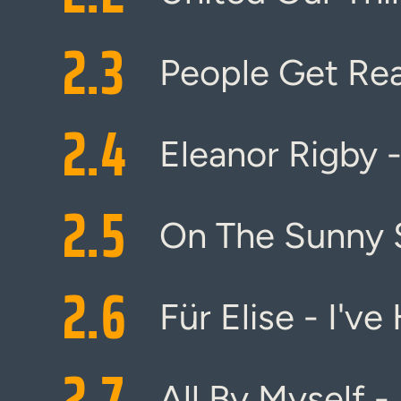
2.
3
People Get Re
2.
4
Eleanor Rigby -
2.
5
On The Sunny S
2.
6
Für Elise - I'v
2.
7
All By Myself -