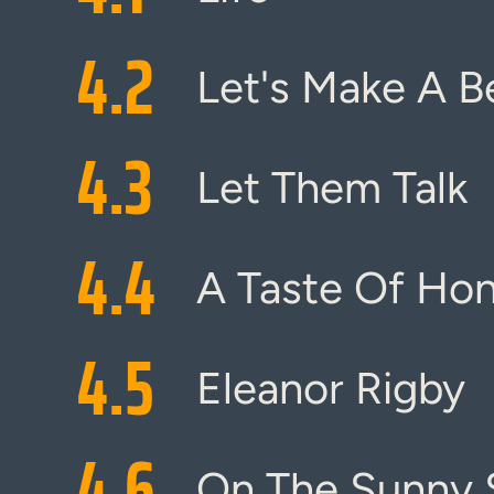
4.
2
Let's Make A B
4.
3
Let Them Talk
4.
4
A Taste Of Hon
4.
5
Eleanor Rigby
4.
6
On The Sunny S