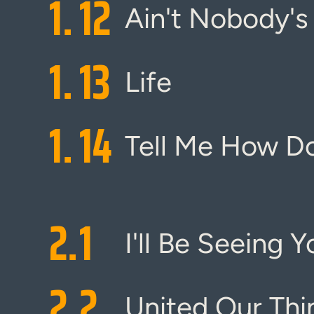
1.
12
Ain't Nobody's
1.
13
Life
1.
14
Tell Me How Do
2.
1
I'll Be Seeing Y
2.
2
United Our Thi