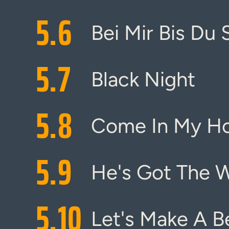
5.
6
Bei Mir Bis Du
5.
7
Black Night
5.
8
Come In My H
5.
9
He's Got The W
5.
10
Let's Make A B