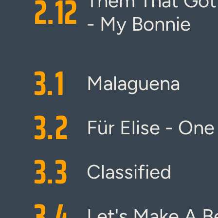
2.
12
Them That Got 
- My Bonnie
3.
1
Malaguena
3.
2
Für Elise - On
3.
3
Classified
3.
4
Let's Make A B