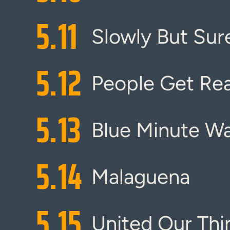
5.
11
Slowly But Sur
5.
12
People Get Re
5.
13
Blue Minute Wa
5.
14
Malaguena
5.
15
United Our Thi