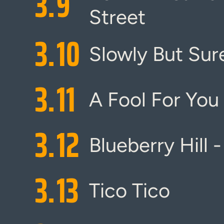
3.
9
Street
3.
10
Slowly But Sur
3.
11
A Fool For You
3.
12
Blueberry Hill 
3.
13
Tico Tico