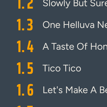
1.
2
Slowly But Sur
1.
3
One Helluva N
1.
4
A Taste Of Ho
1.
5
Tico Tico
1.
6
Let's Make A B