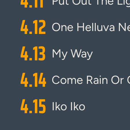
4.
11
Put Out The Li
4.
12
One Helluva N
4.
13
My Way
4.
14
Come Rain Or 
4.
15
Iko Iko