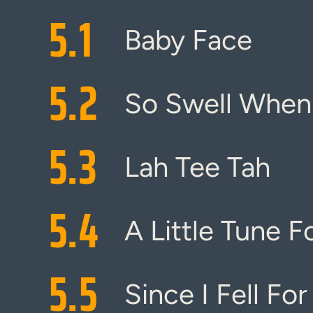
5.
1
Baby Face
5.
2
So Swell When 
5.
3
Lah Tee Tah
5.
4
A Little Tune F
5.
5
Since I Fell Fo