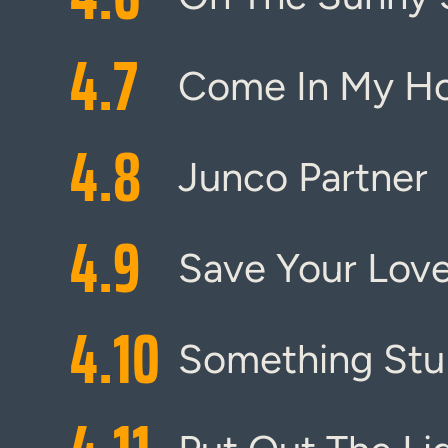
4.
7
Come In My H
4.
8
Junco Partner
4.
9
Save Your Lov
4.
10
Something Stu