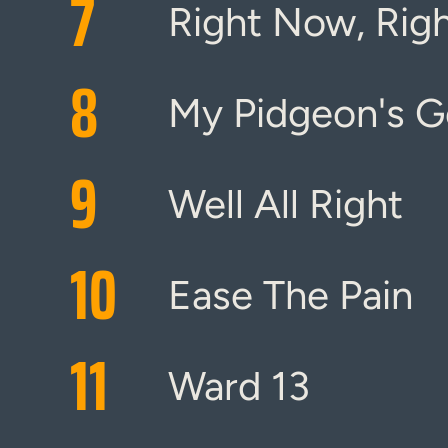
7
Right Now, Rig
8
My Pidgeon's 
9
Well All Right
10
Ease The Pain
11
Ward 13