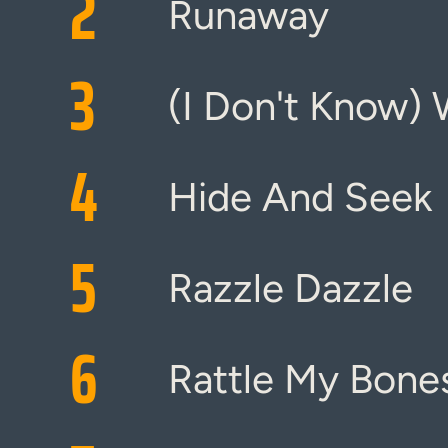
2
Runaway
3
(I Don't Know)
4
Hide And Seek
5
Razzle Dazzle
6
Rattle My Bone