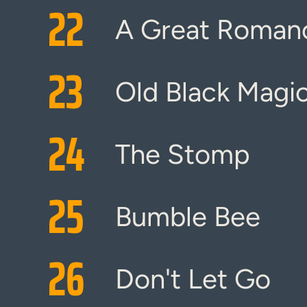
22
A Great Roman
23
Old Black Magi
24
The Stomp
25
Bumble Bee
26
Don't Let Go