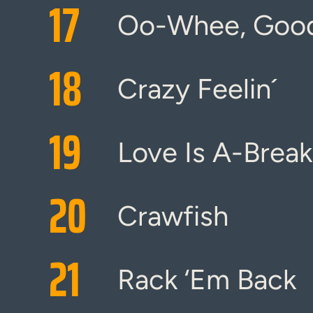
17
Oo-Whee, Good
18
Crazy Feelin´
19
Love Is A-Break
20
Crawfish
21
Rack ‘Em Back