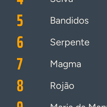
5
Bandidos
6
Serpente
7
Magma
8
Rojão