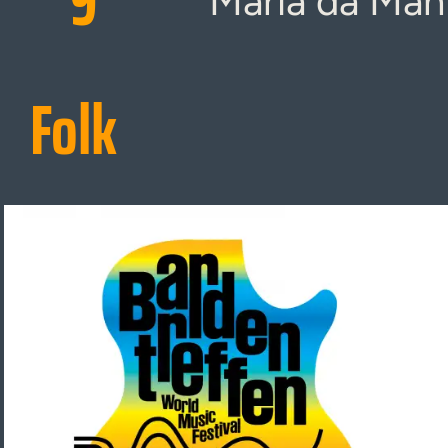
9
Maria da Man
Folk