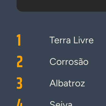
1
Terra Livre
2
Corrosão
3
Albatroz
4
Seiva