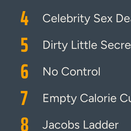
4
Celebrity Sex De
5
Dirty Little Secre
6
No Control
7
Empty Calorie C
8
Jacobs Ladder