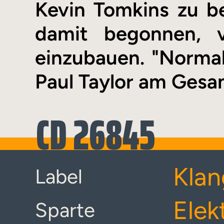
Kevin Tomkins zu b
damit begonnen, v
einzubauen. "Normal
Paul Taylor am Gesan
CD 26845
Klan
Label
Elek
Sparte