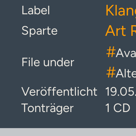
Klan
Label
Art 
Sparte
#
Ava
File under
#
Alt
Veröffentlicht
19.05
Tonträger
1 CD