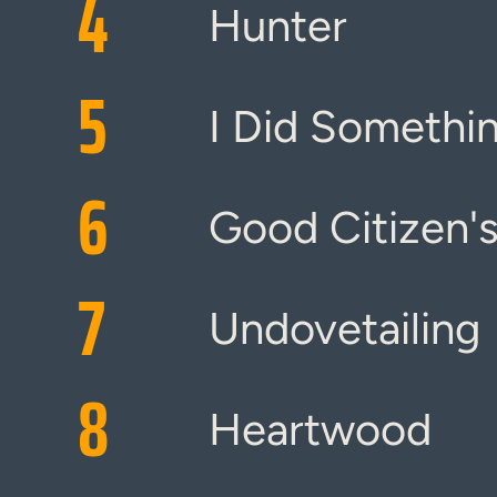
4
Hunter
5
I Did Somethi
6
Good Citizen'
7
Undovetailing
8
Heartwood