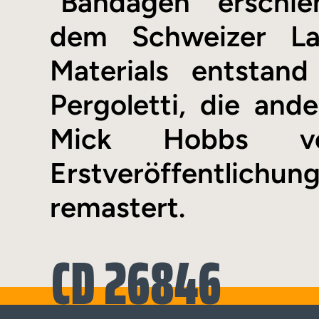
"Bandagen" erschie
dem Schweizer La
Materials entstan
Pergoletti, die an
Mick Hobbs ver
Erstveröffentlichun
remastert.
CD 26846