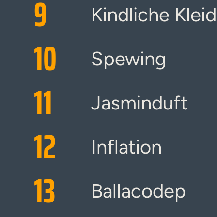
9
Kindliche Klei
10
Spewing
11
Jasminduft
12
Inflation
13
Ballacodep