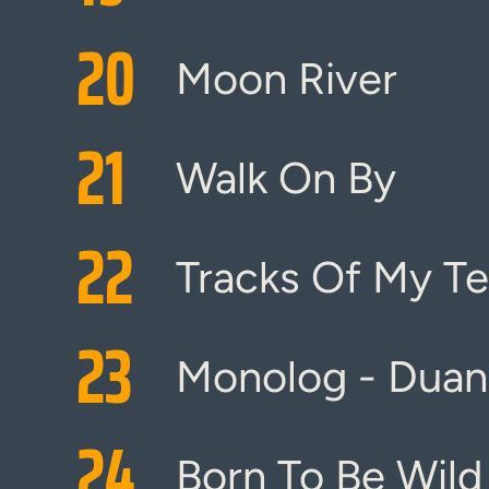
20
Moon River
21
Walk On By
22
Tracks Of My Te
23
Monolog - Duan
24
Born To Be Wild