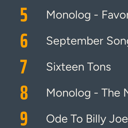
5
Monolog - Favo
6
September Son
7
Sixteen Tons
8
Monolog - The 
9
Ode To Billy Joe