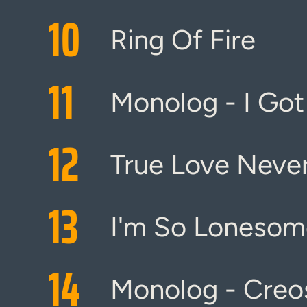
10
Ring Of Fire
11
Monolog - I Got
12
True Love Neve
13
I'm So Lonesom
14
Monolog - Creo