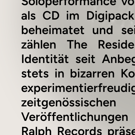
Soloperformance vo
als CD im Digipack
beheimatet und sei
zählen The Reside
Identität seit Anb
stets in bizarren K
experimentierf
zeitgenössisc
Veröffentlichunge
Ralph Records präse