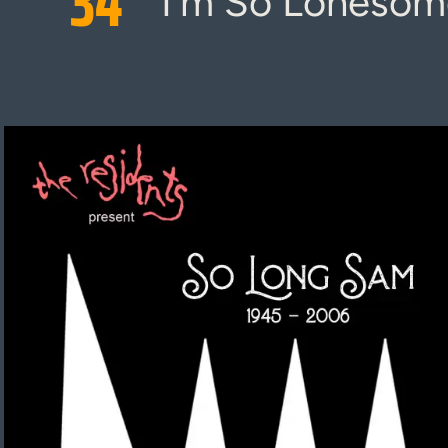
34
I'm So Lonesome