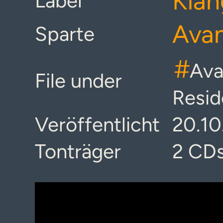
Klan
Label
Ava
Sparte
#
Ava
File under
Resid
Veröffentlicht
20.10
Tonträger
2 CD