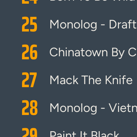
25
Monolog - Draf
26
Chinatown By C
27
Mack The Knife
28
Monolog - Viet
29
Paint It Black