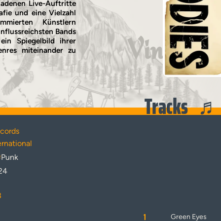
adenen Live-Auftritte
fie und eine Vielzahl
mierten Künstlern
influssreichsten Bands
Vinyl
ein Spiegelbild ihrer
Genres miteinander zu
Tracks
cords
ernational
#
Punk
24
3
1
Green Eyes