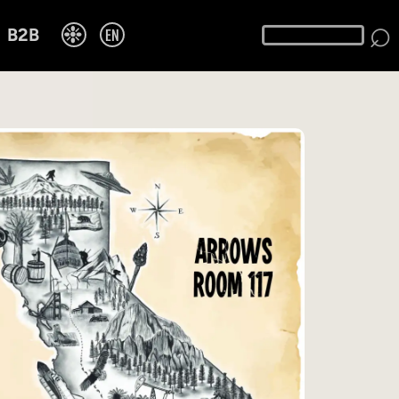
⌕
❉
EN
B2B