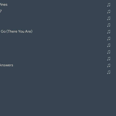
♫
Pines
♫
7
♫
♫
♫
 Go (There You Are)
♫
♫
♫
♫
♫
 Answers
♫