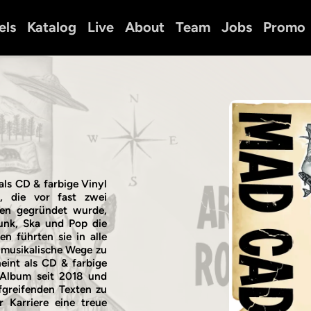
els
Katalog
Live
About
Team
Jobs
Promo
ls CD & farbige Vinyl
, die vor fast zwei
ien gegründet wurde,
Punk, Ska und Pop die
n führten sie in alle
 musikalische Wege zu
eint als CD & farbige
 Album seit 2018 und
efgreifenden Texten zu
 Karriere eine treue