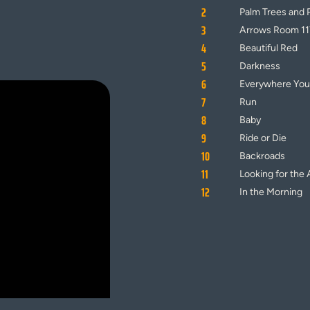
2
Palm Trees and 
3
Arrows Room 11
4
Beautiful Red
5
Darkness
6
Everywhere You
7
Run
8
Baby
9
Ride or Die
10
Backroads
11
Looking for the
12
In the Morning