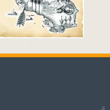
♬
Alle Tracks abspielen
♫