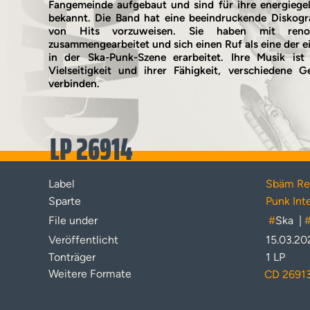
Fangemeinde aufgebaut und sind für ihre energiegel
bekannt. Die Band hat eine beeindruckende Diskogra
von Hits vorzuweisen. Sie haben mit renom
zusammengearbeitet und sich einen Ruf als eine der e
in der Ska-Punk-Szene erarbeitet. Ihre Musik ist 
Vielseitigkeit und ihrer Fähigkeit, verschiedene 
verbinden.
LP 26914
Label
Sbäm Re
Sparte
Punk Int
File under
#
Ska
|
Veröffentlicht
15.03.20
Tonträger
1 LP
Weitere Formate
CD 2691