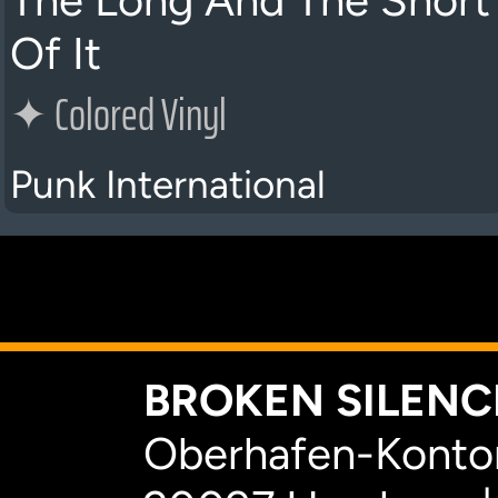
The Long And The Short
Of It
✦
Colored Vinyl
Punk International
K
BROKEN SILENCE
Oberhafen-Kontor