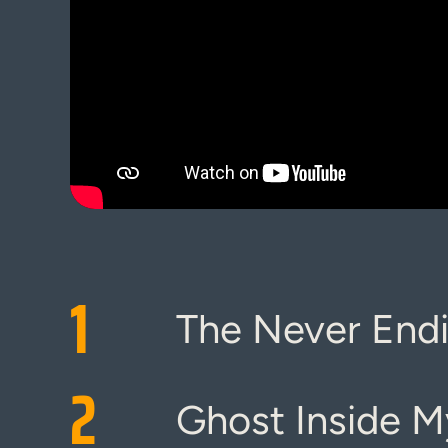
1
The Never End
2
Ghost Inside M