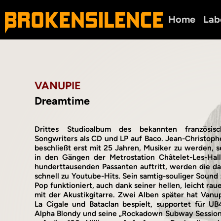
Home
Lab
VANUPIE
Dreamtime
Drittes Studioalbum des bekannten französisc
Songwriters als CD und LP auf Baco. Jean-Christop
beschließt erst mit 25 Jahren, Musiker zu werden, s
in den Gängen der Metrostation Châtelet-Les-Halle
hunderttausenden Passanten auftritt, werden die da
schnell zu Youtube-Hits. Sein samtig-souliger Soun
Pop funktioniert, auch dank seiner hellen, leicht rau
mit der Akustikgitarre. Zwei Alben später hat Van
La Cigale und Bataclan bespielt, supportet für UB
Alpha Blondy und seine „Rockadown Subway Session“