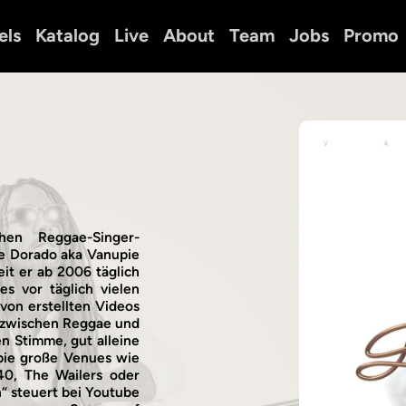
els
Katalog
Live
About
Team
Jobs
Promo
hen Reggae-Singer-
he Dorado aka Vanupie
eit er ab 2006 täglich
s vor täglich vielen
von erstellten Videos
d zwischen Reggae und
en Stimme, gut alleine
upie große Venues wie
40, The Wailers oder
 steuert bei Youtube