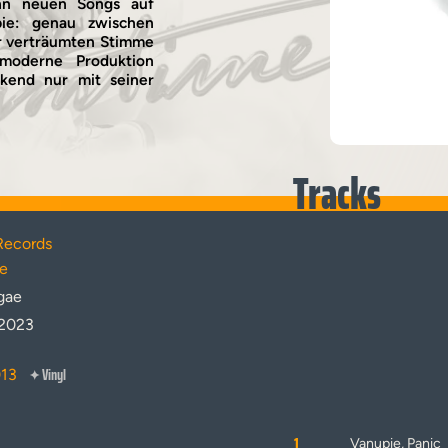
ehn neuen Songs auf
pie: genau zwischen
er verträumten Stimme
pmoderne Produktion
kend nur mit seiner
Tracks
Records
e
gae
.2023
Vinyl
013
✦
1
Vanupie, Panic