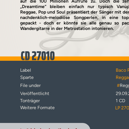
auf die 100 Millionen Aufrufe zu. Doch die z
„Dreamtime“ bleiben einfach nur typisch Vanu
Reggae, Pop und Soul präsentiert der Sänger mit d
nachdenklich-melodiöse Songperlen, in eine to
gepackt - doch er könnte sie alle genau so pac
Wandergitarre in der Metrostation intonieren.
CD 27010
Label
Baco 
Sparte
Regga
File under
#
Reg
Veröffentlicht
29.09
Tonträger
1 CD
Weitere Formate
LP 27