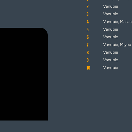
2
Vanupie
3
Vanupie
4
Vanupie, Mailan
5
Vanupie
6
Vanupie
7
Vanupie, Miyoo
8
Vanupie
9
Vanupie
10
Vanupie