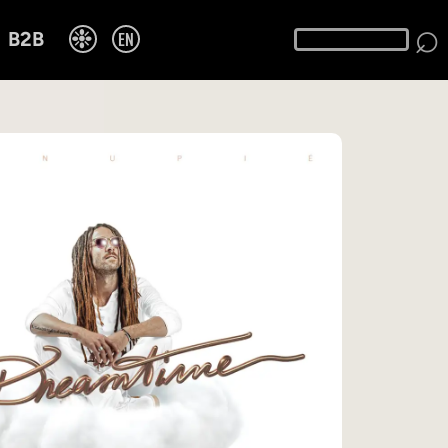
⌕
❉
EN
B2B