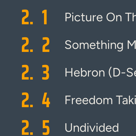
2.
1
Picture On T
2.
2
Something M
2.
3
Hebron (D-Se
2.
4
Freedom Tak
2.
5
Undivided