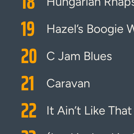
18
Hungarian Rhaps
19
Hazel’s Boogie 
20
C Jam Blues
21
Caravan
22
It Ain’t Like That