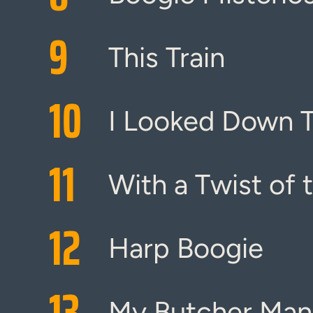
9
This Train
10
I Looked Down T
11
With a Twist of 
12
Harp Boogie
13
My Butcher Man