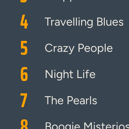
4
Travelling Blues
5
Crazy People
6
Night Life
7
The Pearls
8
Boogie Misterio