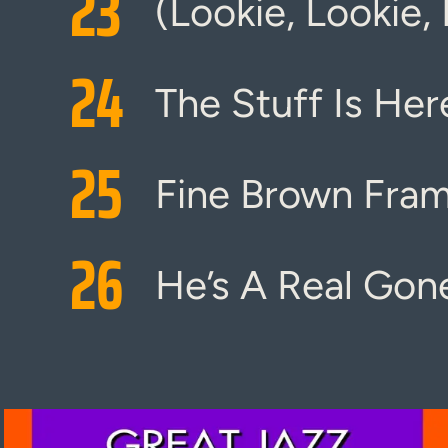
23
(Lookie, Lookie
24
The Stuff Is Her
25
Fine Brown Fra
26
He’s A Real Gon