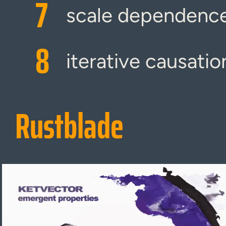
7
scale dependenc
8
iterative causatio
Rustblade