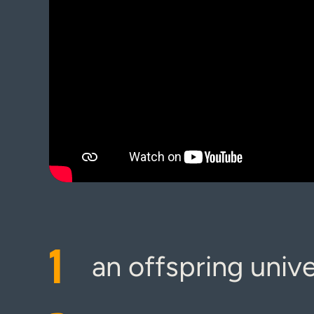
1
an offspring unive