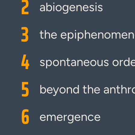
2
abiogenesis
3
the epiphenome
4
spontaneous ord
5
beyond the anthro
6
emergence