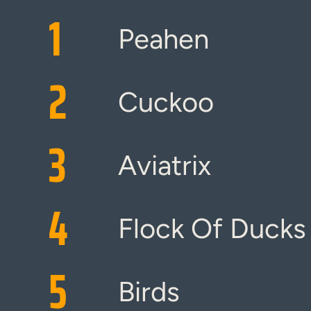
1
Peahen
2
Cuckoo
3
Aviatrix
4
Flock Of Ducks
5
Birds