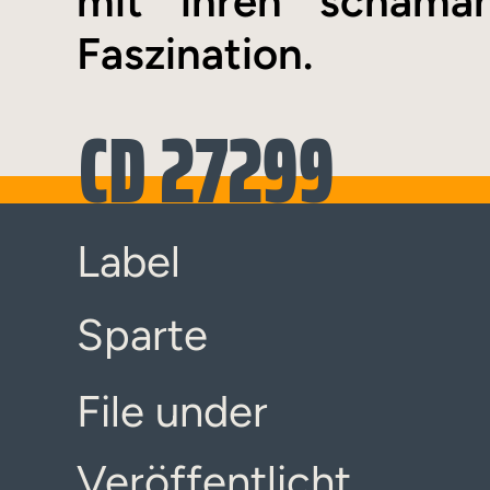
mit ihren schaman
Faszination.
CD 27299
Label
Sparte
File under
Veröffentlicht