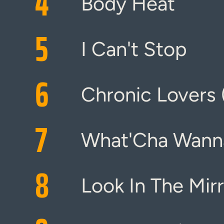
4
Body Heat
5
I Can't Stop
6
Chronic Lovers 
7
What'Cha Wann
8
Look In The Mir