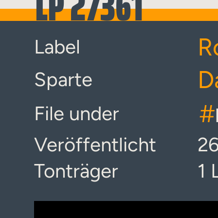
LP 27361
R
Label
D
Sparte
#
File under
Veröffentlicht
26
Tonträger
1 